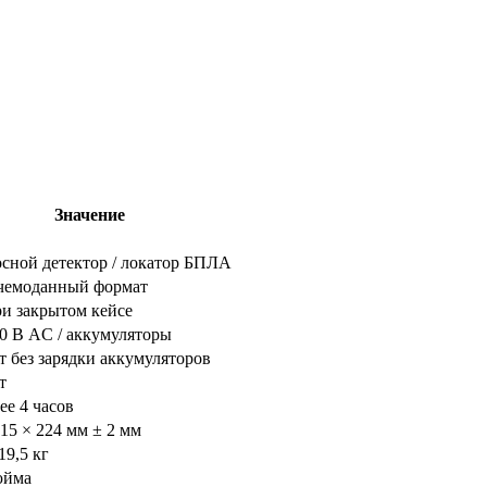
Значение
сной детектор / локатор БПЛА
 чемоданный формат
ри закрытом кейсе
0 В AC / аккумуляторы
т без зарядки аккумуляторов
т
ее 4 часов
415 × 224 мм ± 2 мм
19,5 кг
юйма