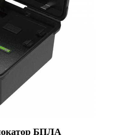
 локатор БПЛА