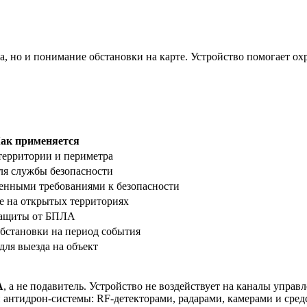
та, но и понимание обстановки на карте. Устройство помогает о
ак применяется
территории и периметра
ля службы безопасности
енными требованиями к безопасности
е на открытых территориях
защиты от БПЛА
бстановки на период события
для выезда на объект
А
, а не подавитель. Устройство не воздействует на каналы упра
 антидрон-системы: RF-детекторами, радарами, камерами и сре